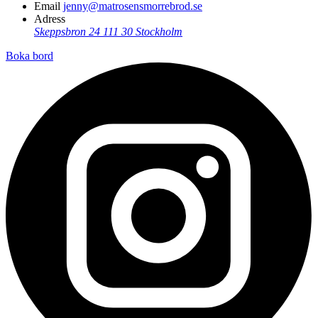
Email
jenny@matrosensmorrebrod.se
Adress
Skeppsbron 24
111 30 Stockholm
Boka bord